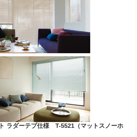
ラダーテプ仕様 T-5521（マットスノーホ