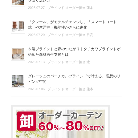
を防ぐ選び方
2026.07.27
, ブラインド オーダー担当 蓮本
「クレール」がモデルチェンジし、「スマートコード
式」や意匠性・機能性がさらに進化
2026.07.20
, ブラインド オーダー担当 日高
木製ブラインドと森のつながり｜タチカワブラインドが
始めた森林再生支援とは
2026.07.13
, ブラインド オーダー担当 辻
グレージュのバーチカルブラインドで叶える、理想のリ
ビング空間
2026.07.06
, ブラインド オーダー担当 蓮本