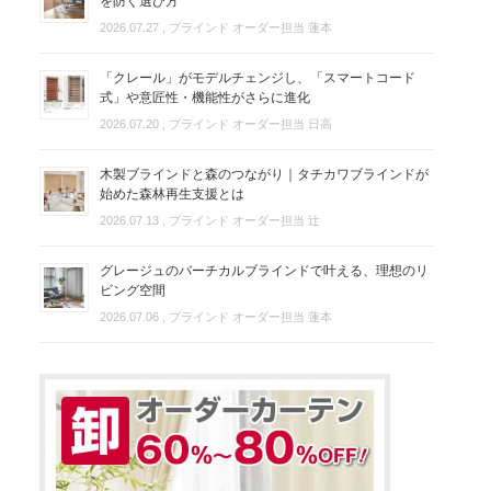
を防ぐ選び方
2026.07.27
, ブラインド オーダー担当 蓮本
「クレール」がモデルチェンジし、「スマートコード
式」や意匠性・機能性がさらに進化
2026.07.20
, ブラインド オーダー担当 日高
木製ブラインドと森のつながり｜タチカワブラインドが
始めた森林再生支援とは
2026.07.13
, ブラインド オーダー担当 辻
グレージュのバーチカルブラインドで叶える、理想のリ
ビング空間
2026.07.06
, ブラインド オーダー担当 蓮本