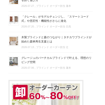
を防ぐ選び方
2026.07.27
, ブラインド オーダー担当 蓮本
「クレール」がモデルチェンジし、「スマートコード
式」や意匠性・機能性がさらに進化
2026.07.20
, ブラインド オーダー担当 日高
木製ブラインドと森のつながり｜タチカワブラインドが
始めた森林再生支援とは
2026.07.13
, ブラインド オーダー担当 辻
グレージュのバーチカルブラインドで叶える、理想のリ
ビング空間
2026.07.06
, ブラインド オーダー担当 蓮本