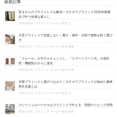
最新記事
窓まわりのプチストレスを解消！タチカワブラインド2026年新製
品で叶う快適な暮らし
2026.08.03
, ブラインド オーダー担当 辻
大窓ブラインドで失敗しない｜重さ・操作・分割で後悔を防ぐ選び
方
2026.07.27
, ブラインド オーダー担当 蓮本
「クレール」がモデルチェンジし、「スマートコード式」や意匠
性・機能性がさらに進化
2026.07.20
, ブラインド オーダー担当 日高
木製ブラインドと森のつながり｜タチカワブラインドが始めた森林
再生支援とは
2026.07.13
, ブラインド オーダー担当 辻
グレージュのバーチカルブラインドで叶える、理想のリビング空間
2026.07.06
, ブラインド オーダー担当 蓮本