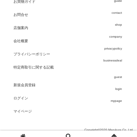
guide
お買物ガイド
contact
お問合せ
shop
店舗案内
company
会社概要
privacypolicy
プライバシーポリシー
businessdeal
特定商取引に関する記載
guest
新規会員登録
login
ログイン
mypage
マイページ
Copyright©2020 Marukura Co.,Ltd.
このWEBサイトに掲載のイラスト・写真・文章の無断転載を禁じます