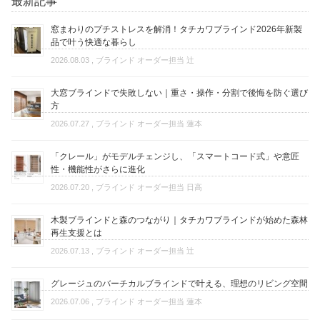
最新記事
窓まわりのプチストレスを解消！タチカワブラインド2026年新製
品で叶う快適な暮らし
2026.08.03
, ブラインド オーダー担当 辻
大窓ブラインドで失敗しない｜重さ・操作・分割で後悔を防ぐ選び
方
2026.07.27
, ブラインド オーダー担当 蓮本
「クレール」がモデルチェンジし、「スマートコード式」や意匠
性・機能性がさらに進化
2026.07.20
, ブラインド オーダー担当 日高
木製ブラインドと森のつながり｜タチカワブラインドが始めた森林
再生支援とは
2026.07.13
, ブラインド オーダー担当 辻
グレージュのバーチカルブラインドで叶える、理想のリビング空間
2026.07.06
, ブラインド オーダー担当 蓮本