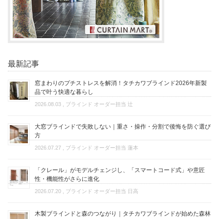
最新記事
窓まわりのプチストレスを解消！タチカワブラインド2026年新製
品で叶う快適な暮らし
2026.08.03
, ブラインド オーダー担当 辻
大窓ブラインドで失敗しない｜重さ・操作・分割で後悔を防ぐ選び
方
2026.07.27
, ブラインド オーダー担当 蓮本
「クレール」がモデルチェンジし、「スマートコード式」や意匠
性・機能性がさらに進化
2026.07.20
, ブラインド オーダー担当 日高
木製ブラインドと森のつながり｜タチカワブラインドが始めた森林