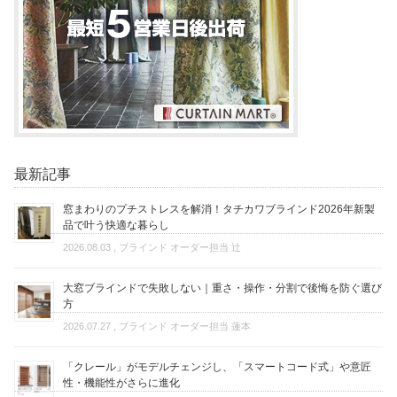
最新記事
窓まわりのプチストレスを解消！タチカワブラインド2026年新製
品で叶う快適な暮らし
2026.08.03
, ブラインド オーダー担当 辻
大窓ブラインドで失敗しない｜重さ・操作・分割で後悔を防ぐ選び
方
2026.07.27
, ブラインド オーダー担当 蓮本
「クレール」がモデルチェンジし、「スマートコード式」や意匠
性・機能性がさらに進化