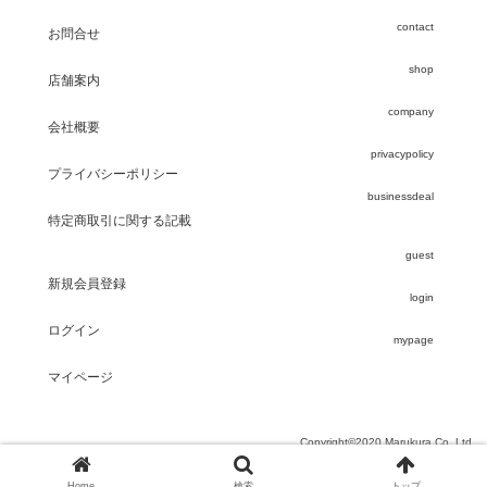
contact
お問合せ
shop
店舗案内
company
会社概要
privacypolicy
プライバシーポリシー
businessdeal
特定商取引に関する記載
guest
新規会員登録
login
ログイン
mypage
マイページ
Copyright©2020 Marukura Co.,Ltd.
このWEBサイトに掲載のイラスト・写真・文章の無断転載を禁じます
Home
検索
トップ