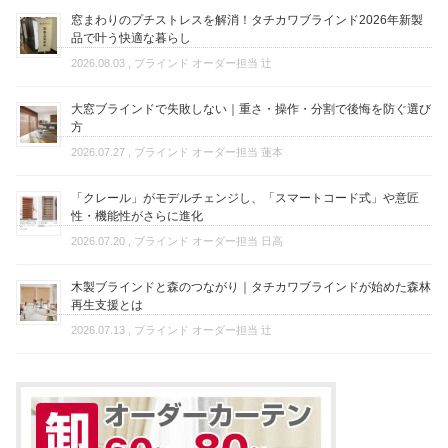
窓まわりのプチストレスを解消！タチカワブラインド2026年新製
品で叶う快適な暮らし
2026.08.03
, ブラインド オーダー担当 辻
大窓ブラインドで失敗しない｜重さ・操作・分割で後悔を防ぐ選び
方
2026.07.27
, ブラインド オーダー担当 蓮本
「クレール」がモデルチェンジし、「スマートコード式」や意匠
性・機能性がさらに進化
2026.07.20
, ブラインド オーダー担当 日高
木製ブラインドと森のつながり｜タチカワブラインドが始めた森林
再生支援とは
2026.07.13
, ブラインド オーダー担当 辻