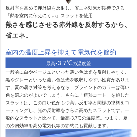
反射率を高めて赤外線を反射し、省エネ効果が期待できる
「熱を室内に伝えにくい」スラットを使用
熱さを感じさせる赤外線を反射するから、
省エネ。
室内の温度上昇を抑えて電気代を節約
-3.7℃
最高
の温度差
一般的に白やベージュといった薄い色は光を反射しやすく、
黒やグレーといった濃い色は光を吸収しやすい性質がありま
す。夏の暑さ対策を考えるなら、ブラインドのカラーは薄い
色を選ぶのがよいでしょう。さらに「遮熱コート」を施した
スラットは、この白い色がもつ高い反射率と同様の塗料をコ
ーティングし、光の反射率をさらに高めたスラットです。一
般的なスラットと比べて、最高-3.7℃の温度差。つまり、夏
の冷房効率を高め電気代等の節約にも貢献します。