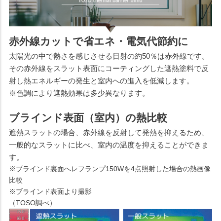
赤外線カットで省エネ・電気代節約に
太陽光の中で熱さを感じさせる日射の約50％は赤外線です。
その赤外線をスラット表面にコーティングした遮熱塗料で反
射し熱エネルギーの発生と室内への進入を低減します。
※色調により遮熱効果は多少異なります。
ブラインド表面（室内）の熱比較
遮熱スラットの場合、赤外線を反射して発熱を抑えるため、
一般的なスラットに比べ、室内の温度を抑えることができま
す。
※ブラインド裏面へレフランプ150Wを4点照射した場合の熱画像
比較
※ブラインド表面より撮影
（TOSO調べ）