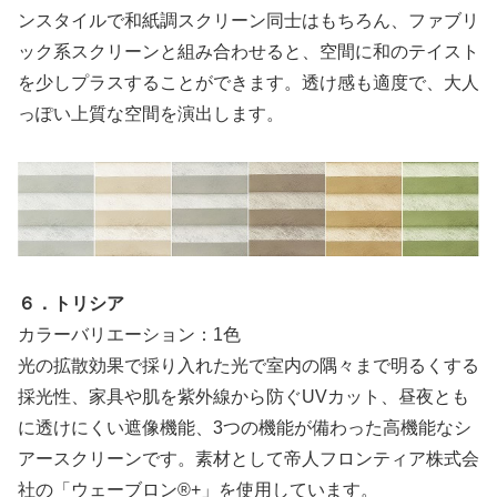
ンスタイルで和紙調スクリーン同士はもちろん、ファブリ
ック系スクリーンと組み合わせると、空間に和のテイスト
を少しプラスすることができます。透け感も適度で、大人
っぽい上質な空間を演出します。
６．トリシア
カラーバリエーション：1色
光の拡散効果で採り入れた光で室内の隅々まで明るくする
採光性、家具や肌を紫外線から防ぐUVカット、昼夜とも
に透けにくい遮像機能、3つの機能が備わった高機能なシ
アースクリーンです。素材として帝人フロンティア株式会
社の「ウェーブロン®+」を使用しています。