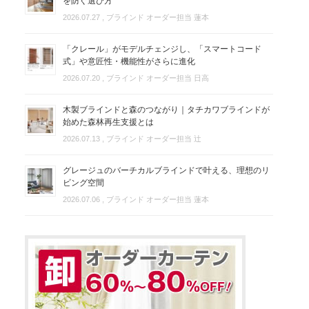
を防ぐ選び方
2026.07.27
, ブラインド オーダー担当 蓮本
「クレール」がモデルチェンジし、「スマートコード
式」や意匠性・機能性がさらに進化
2026.07.20
, ブラインド オーダー担当 日高
木製ブラインドと森のつながり｜タチカワブラインドが
始めた森林再生支援とは
2026.07.13
, ブラインド オーダー担当 辻
グレージュのバーチカルブラインドで叶える、理想のリ
ビング空間
2026.07.06
, ブラインド オーダー担当 蓮本