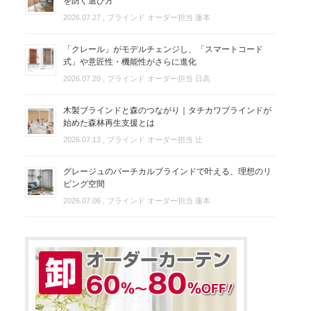
を防ぐ選び方
2026.07.27
, ブラインド オーダー担当 蓮本
「クレール」がモデルチェンジし、「スマートコード
式」や意匠性・機能性がさらに進化
2026.07.20
, ブラインド オーダー担当 日高
木製ブラインドと森のつながり｜タチカワブラインドが
始めた森林再生支援とは
2026.07.13
, ブラインド オーダー担当 辻
グレージュのバーチカルブラインドで叶える、理想のリ
ビング空間
2026.07.06
, ブラインド オーダー担当 蓮本