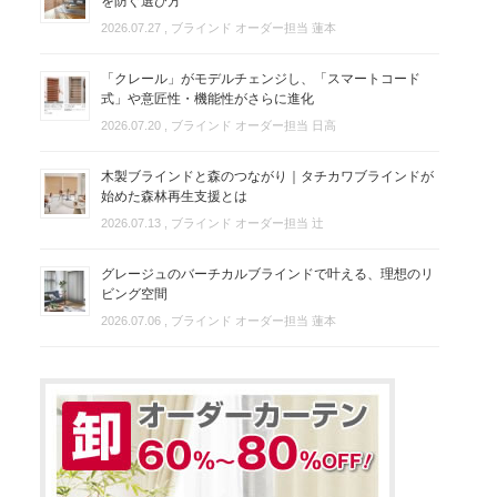
を防ぐ選び方
2026.07.27
, ブラインド オーダー担当 蓮本
「クレール」がモデルチェンジし、「スマートコード
式」や意匠性・機能性がさらに進化
2026.07.20
, ブラインド オーダー担当 日高
木製ブラインドと森のつながり｜タチカワブラインドが
始めた森林再生支援とは
2026.07.13
, ブラインド オーダー担当 辻
グレージュのバーチカルブラインドで叶える、理想のリ
ビング空間
2026.07.06
, ブラインド オーダー担当 蓮本