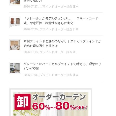
を防ぐ選び方
2026.07.27
, ブラインド オーダー担当 蓮本
「クレール」がモデルチェンジし、「スマートコード
式」や意匠性・機能性がさらに進化
2026.07.20
, ブラインド オーダー担当 日高
木製ブラインドと森のつながり｜タチカワブラインドが
始めた森林再生支援とは
2026.07.13
, ブラインド オーダー担当 辻
グレージュのバーチカルブラインドで叶える、理想のリ
ビング空間
2026.07.06
, ブラインド オーダー担当 蓮本